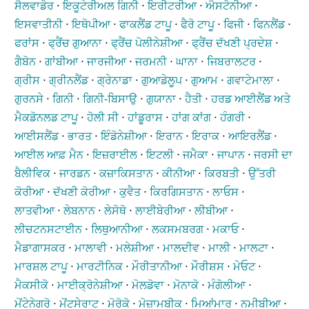
ਸੈਲਵਾਡੋਰ
⋅
ਇਕੂਟੇਰੀਅਲ ਗਿਨੀ
⋅
ਇਰੀਟਰੀਆ
⋅
ਐਸਟੋਨੀਆ
⋅
ਇਸਵਾਤੀਨੀ
⋅
ਇਥੋਪੀਆ
⋅
ਫਾਕਲੈਂਡ ਟਾਪੂ
⋅
ਫੈਰੋ ਟਾਪੂ
⋅
ਫਿਜੀ
⋅
ਫਿਨਲੈਂਡ
⋅
ਫਰਾਂਸ
⋅
ਫ੍ਰੈਂਚ ਗੁਆਨਾ
⋅
ਫ੍ਰੈਂਚ ਪੋਲੀਨੇਸ਼ੀਆ
⋅
ਫ੍ਰੈਂਚ ਦੱਖਣੀ ਪ੍ਰਦੇਸ਼
⋅
ਗੈਬੋਨ
⋅
ਗਾਂਬੀਆ
⋅
ਜਾਰਜੀਆ
⋅
ਜਰਮਨੀ
⋅
ਘਾਨਾ
⋅
ਜਿਬਰਾਲਟਰ
⋅
ਗ੍ਰੀਸ
⋅
ਗ੍ਰੀਨਲੈਂਡ
⋅
ਗ੍ਰੇਨਾਡਾ
⋅
ਗੁਆਡੇਲੂਪ
⋅
ਗੁਆਮ
⋅
ਗਵਾਟੇਮਾਲਾ
⋅
ਗੁਰਨਸੇ
⋅
ਗਿਨੀ
⋅
ਗਿਨੀ-ਬਿਸਾਉ
⋅
ਗੁਯਾਨਾ
⋅
ਹੈਤੀ
⋅
ਹਰਡ ਆਈਲੈਂਡ ਅਤੇ
ਮੈਕਡੋਨਲਡ ਟਾਪੂ
⋅
ਹੋਲੀ ਸੀ
⋅
ਹਾਂਡੂਰਾਸ
⋅
ਹਾਂਗ ਕਾਂਗ
⋅
ਹੰਗਰੀ
⋅
ਆਈਸਲੈਂਡ
⋅
ਭਾਰਤ
⋅
ਇੰਡੋਨੇਸ਼ੀਆ
⋅
ਇਰਾਨ
⋅
ਇਰਾਕ
⋅
ਆਇਰਲੈਂਡ
⋅
ਆਈਲ ਆਫ਼ ਮੈਨ
⋅
ਇਜ਼ਰਾਈਲ
⋅
ਇਟਲੀ
⋅
ਜਮੈਕਾ
⋅
ਜਾਪਾਨ
⋅
ਜਰਸੀ ਦਾ
ਬੈਲੀਵਿਕ
⋅
ਜਾਰਡਨ
⋅
ਕਜ਼ਾਕਿਸਤਾਨ
⋅
ਕੀਨੀਆ
⋅
ਕਿਰਬਤੀ
⋅
ਉੱਤਰੀ
ਕੋਰੀਆ
⋅
ਦੱਖਣੀ ਕੋਰੀਆ
⋅
ਕੁਵੈਤ
⋅
ਕਿਰਗਿਸਤਾਨ
⋅
ਲਾਓਸ
⋅
ਲਾਤਵੀਆ
⋅
ਲੇਬਨਾਨ
⋅
ਲੇਸੋਥੋ
⋅
ਲਾਈਬੇਰੀਆ
⋅
ਲੀਬੀਆ
⋅
ਲੀਚਟਨਸਟਾਈਨ
⋅
ਲਿਥੁਆਨੀਆ
⋅
ਲਕਸਮਬਰਗ
⋅
ਮਕਾਓ
⋅
ਮੈਡਾਗਾਸਕਰ
⋅
ਮਾਲਾਵੀ
⋅
ਮਲੇਸ਼ੀਆ
⋅
ਮਾਲਦੀਵ
⋅
ਮਾਲੀ
⋅
ਮਾਲਟਾ
⋅
ਮਾਰਸ਼ਲ ਟਾਪੂ
⋅
ਮਾਰਟੀਨਿਕ
⋅
ਮੌਰੀਤਾਨੀਆ
⋅
ਮੌਰੀਸ਼ਸ
⋅
ਮੇਓਟ
⋅
ਮੈਕਸੀਕੋ
⋅
ਮਾਈਕ੍ਰੋਨੇਸ਼ੀਆ
⋅
ਮੋਲਡੋਵਾ
⋅
ਮੋਨਾਕੋ
⋅
ਮੰਗੋਲੀਆ
⋅
ਮੋਂਟੇਨੇਗਰੋ
⋅
ਮੋਂਟਸੇਰਾਟ
⋅
ਮੋਰੋਕੋ
⋅
ਮੋਜ਼ਾਮਬੀਕ
⋅
ਮਿਆਂਮਾਰ
⋅
ਨਮੀਬੀਆ
⋅