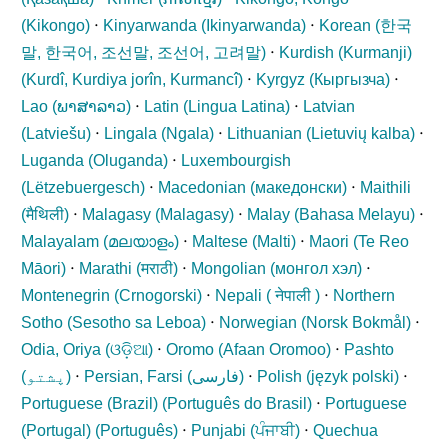
(
Kikongo
)
⋅
Kinyarwanda (
Ikinyarwanda
)
⋅
Korean (
한국
말, 한국어, 조선말, 조선어, 고려말
)
⋅
Kurdish (Kurmanji)
(
Kurdî, Kurdiya jorîn, Kurmancî
)
⋅
Kyrgyz (
Кыргызча
)
⋅
Lao (
ພາສາລາວ
)
⋅
Latin (
Lingua Latina
)
⋅
Latvian
(
Latviešu
)
⋅
Lingala (
Ngala
)
⋅
Lithuanian (
Lietuvių kalba
)
⋅
Luganda (
Oluganda
)
⋅
Luxembourgish
(
Lëtzebuergesch
)
⋅
Macedonian (
македонски
)
⋅
Maithili
(
मैथिली
)
⋅
Malagasy (
Malagasy
)
⋅
Malay (
Bahasa Melayu
)
⋅
Malayalam (
മലയാളം
)
⋅
Maltese (
Malti
)
⋅
Maori (
Te Reo
Māori
)
⋅
Marathi (
मराठी
)
⋅
Mongolian (
монгол хэл
)
⋅
Montenegrin (
Crnogorski
)
⋅
Nepali (
नेपाली
)
⋅
Northern
Sotho (
Sesotho sa Leboa
)
⋅
Norwegian (
Norsk Bokmål
)
⋅
Odia, Oriya (
ଓଡ଼ିଆ
)
⋅
Oromo (
Afaan Oromoo
)
⋅
Pashto
(
پشتو
)
⋅
Persian, Farsi (
فارسی
)
⋅
Polish (
język polski
)
⋅
Portuguese (Brazil) (
Português do Brasil
)
⋅
Portuguese
(Portugal) (
Português
)
⋅
Punjabi (
ਪੰਜਾਬੀ
)
⋅
Quechua