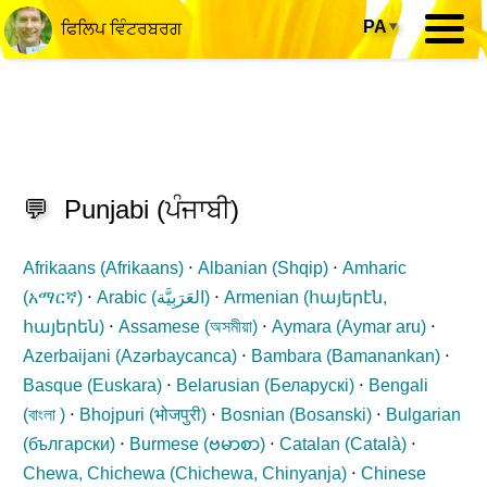
PA
▾
ਫਿਲਿਪ ਵਿੰਟਰਬਰਗ
💬
Punjabi
(
ਪੰਜਾਬੀ
)
Afrikaans (
Afrikaans
)
⋅
Albanian (
Shqip
)
⋅
Amharic
(
አማርኛ
)
⋅
Arabic (
العَرَبِيَّة
)
⋅
Armenian (
հայերէն,
հայերեն
)
⋅
Assamese (
অসমীয়া
)
⋅
Aymara (
Aymar aru
)
⋅
Azerbaijani (
Azərbaycanca
)
⋅
Bambara (
Bamanankan
)
⋅
Basque (
Euskara
)
⋅
Belarusian (
Беларускі
)
⋅
Bengali
(
বাংলা
)
⋅
Bhojpuri (
भोजपुरी
)
⋅
Bosnian (
Bosanski
)
⋅
Bulgarian
(
български
)
⋅
Burmese (
ဗမာစာ
)
⋅
Catalan (
Català
)
⋅
Chewa, Chichewa (
Chichewa, Chinyanja
)
⋅
Chinese