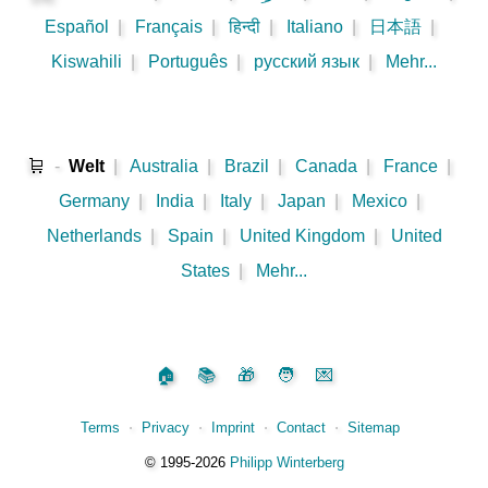
Español
|
Français
|
हिन्दी
|
Italiano
|
日本語
|
Kiswahili
|
Português
|
русский язык
|
Mehr...
🛒
-
Welt
|
Australia
|
Brazil
|
Canada
|
France
|
Germany
|
India
|
Italy
|
Japan
|
Mexico
|
Netherlands
|
Spain
|
United Kingdom
|
United
States
|
Mehr...
🏠
📚
🎁
🧑
💌
Terms
⋅
Privacy
⋅
Imprint
⋅
Contact
⋅
Sitemap
©️
1995‑2026
Philipp Winterberg