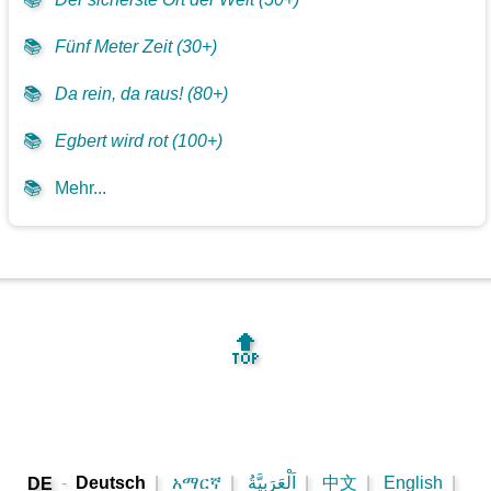
📚
Fünf Meter Zeit (30+)
📚
Da rein, da raus! (80+)
📚
Egbert wird rot (100+)
📚
Mehr...
🔝
-
Deutsch
|
አማርኛ
|
اَلْعَرَبِيَّةُ
|
中文
|
English
|
DE