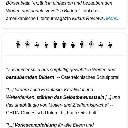
Börsenblatt
; "
erzählt in einfachen und bezaubernden
Worten und phantasievollen Bildern
", lobt das
amerikanische Literaturmagazin
Kirkus Reviews
.
Mehr...
👩‍👩‍👧‍👦👨‍👩‍👧👨‍👨‍👧‍👧
👨‍👧‍👦👩‍👩‍👧‍👧
"Zusammenspiel aus sorgfältig gewählten Worten und
bezaubernden Bildern
"
-- Österreichisches Schulportal
"[...] fördern auch Phantasie, Kreativität und
Weiterdenken,
stärken das Selbstbewusstsein
[...] und
das unabhängig von Mutter- und Ziel(lern)sprache"
--
CHUN Chinesisch Unterricht, Fachzeitschrift
"[...]
Vorleseempfehlung
für alle Eltern und