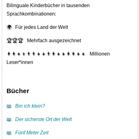
Bilinguale Kinderbücher in tausenden
Sprachkombinationen:
🌍
Für jedes Land der Welt
🏆🏆🏆
Mehrfach ausgezeichnet
👩‍👩‍👧‍👦👨‍👨‍👧‍👧👨‍👩‍👧‍👧👩‍👩‍👧‍👧
Millionen
Leser*innen
Bücher
📖
Bin ich klein?
📖
Der sicherste Ort der Welt
📖
Fünf Meter Zeit