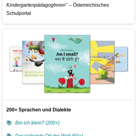
KindergartenpädagogInnen"
-- Österreichisches
Schulportal
200+ Sprachen und Dialekte
📚
Bin ich klein? (200+)
📚
Der sicherste Ort der Welt (50+)