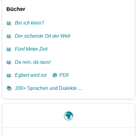
Bücher
📖
Bin ich klein?
📖
Der sicherste Ort der Welt
📖
Fünf Meter Zeit
📖
Da rein, da raus!
📖
Egbert wird rot
🎁
PDF
📚
200+ Sprachen und Dialekte ...
🌍