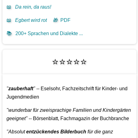
📖
Da rein, da raus!
📖
Egbert wird rot
🎁
PDF
📚
200+ Sprachen und Dialekte ...
⭐⭐⭐⭐⭐
"
zauberhaft
"
-- Eselsohr, Fachzeitschrift für Kinder- und
Jugendmedien
"wunderbar für zweisprachige Familien und Kindergärten
geeignet"
-- Börsenblatt, Fachmagazin der Buchbranche
"Absolut
entzückendes Bilderbuch
für die ganz