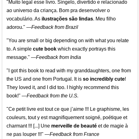
"Muito legal esse livro. Singelo, divertido e relacionado
ao universo da criança. Bom pra desenvolver o
vocabulário. As
ilustrações são lindas
. Meu filho
adorou."
—
Feedback from Brazil
"You are small or big depending on with what you relate
to. A simple
cute book
which exactly portrays this
message." —
Feedback from India
"I got this book to read with my granddaughters, one from
the US and one from Portugal. It is
so incredibly cute
!
They loved it, and I did too. I highly recommend this
book!"
—
Feedback from the U.S.
"Ce petit livre est tout ce que j’aime !!! Le graphisme, les
couleurs, tout y est magnifiquement soigné, poétique et
charmant !!! [...] Une
merveille de beauté
et de magie à
ne pas louper !!!"
—
Feedback from France