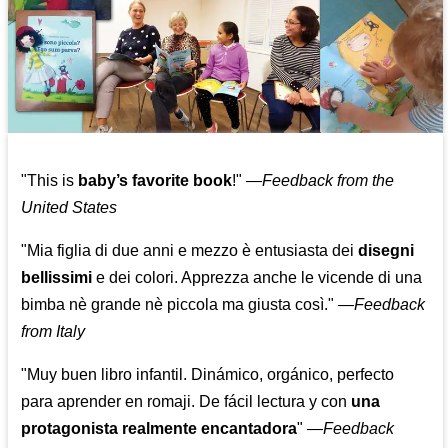
"This is
baby’s favorite book
!" —
Feedback from the
United States
"Mia figlia di due anni e mezzo è entusiasta dei
disegni
bellissimi
e dei colori. Apprezza anche le vicende di una
bimba nè grande nè piccola ma giusta così."
—
Feedback
from Italy
"Muy buen libro infantil. Dinámico, orgánico, perfecto
para aprender en romaji. De fácil lectura y con
una
protagonista realmente encantadora
"
—
Feedback