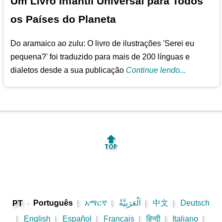
Um Livro Infantil Universal para Todos
os Países do Planeta
Do aramaico ao zulu: O livro de ilustrações 'Serei eu
pequena?' foi traduzido para mais de 200 línguas e
dialetos desde a sua publicação
Continue lendo...
🔝
-
Português
|
አማርኛ
|
اَلْعَرَبِيَّةُ
|
中文
|
Deutsch
PT
|
English
|
Español
|
Français
|
हिन्दी
|
Italiano
|