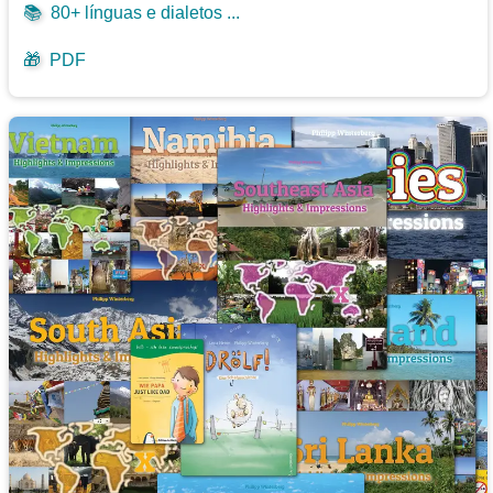
📚
80+ línguas e dialetos ...
🎁
PDF