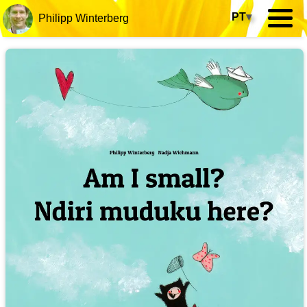
PT
▾
Philipp Winterberg