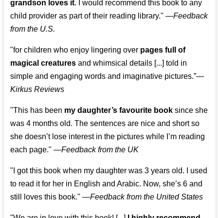
grandson loves it
. I would recommend this book to any
child provider as part of their reading library."
—
Feedback
from the U.S.
"for children who enjoy lingering over
pages full of
magical creatures
and whimsical details [...] told in
simple and engaging words and imaginative pictures.”—
Kirkus Reviews
"This has been
my daughter’s favourite book
since she
was 4 months old. The sentences are nice and short so
she doesn’t lose interest in the pictures while I’m reading
each page." —
Feedback from the UK
"I got this book when my daughter was 3 years old. I used
to read it for her in English and Arabic. Now, she’s 6 and
still loves this book."
—
Feedback from the United States
"We are in love with this book! [...]
I highly recommend