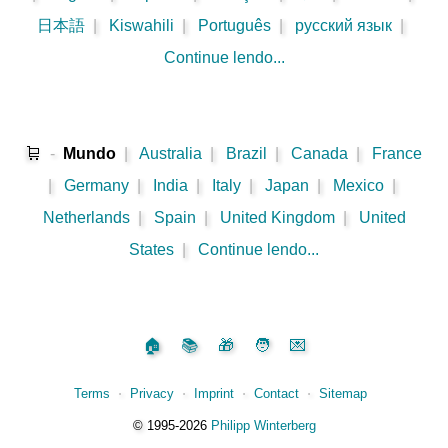
日本語
|
Kiswahili
|
Português
|
русский язык
|
Continue lendo...
🛒
-
Mundo
|
Australia
|
Brazil
|
Canada
|
France
|
Germany
|
India
|
Italy
|
Japan
|
Mexico
|
Netherlands
|
Spain
|
United Kingdom
|
United
States
|
Continue lendo...
🏠
📚
🎁
🧑
💌
Terms
⋅
Privacy
⋅
Imprint
⋅
Contact
⋅
Sitemap
©️
1995‑2026
Philipp Winterberg