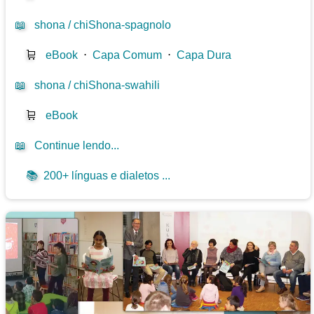
📖
shona / chiShona-spagnolo
🛒
eBook
⋅
Capa Comum
⋅
Capa Dura
📖
shona / chiShona-swahili
🛒
eBook
📖
Continue lendo...
📚
200+ línguas e dialetos ...