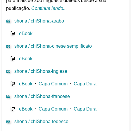
para mais de 200 línguas e dialetos desde a sua
publicação.
Continue lendo...
📖
shona / chiShona-arabo
🛒
eBook
📖
shona / chiShona-cinese semplificato
🛒
eBook
📖
shona / chiShona-inglese
🛒
eBook
⋅
Capa Comum
⋅
Capa Dura
📖
shona / chiShona-francese
🛒
eBook
⋅
Capa Comum
⋅
Capa Dura
📖
shona / chiShona-tedesco