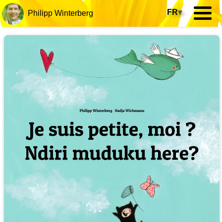
FR
▾
Philipp Winterberg