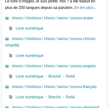
Le livre d’images
Je suis petite, moi ?
a été traduit en
plus de 200 langues depuis sa parution.
En lire plus...
📖
shona / chishona / chona / swina / zezuru-arabe
🛒
Livre numérique
📖
shona / chishona / chona / swina / zezuru-chinois
simplifié
🛒
Livre numérique
📖
shona / chishona / chona / swina / zezuru-anglais
🛒
Livre numérique
⋅
Broché
⋅
Relié
📖
shona / chishona / chona / swina / zezuru-français
🛒
Livre numérique
⋅
Broché
⋅
Relié
📖
shona / chishona / chona / swina / zezuru-allemand