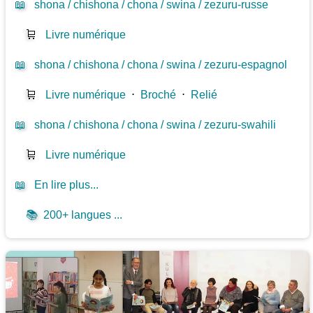
📖
shona / chishona / chona / swina / zezuru-russe
🛒
Livre numérique
📖
shona / chishona / chona / swina / zezuru-espagnol
🛒
Livre numérique
⋅
Broché
⋅
Relié
📖
shona / chishona / chona / swina / zezuru-swahili
🛒
Livre numérique
📖
En lire plus...
📚
200+ langues ...