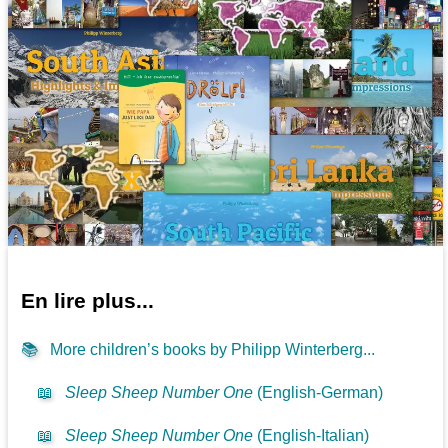
En lire plus...
📚
More children’s books by Philipp Winterberg...
📖
Sleep Sheep Number One
(English-German)
📖
Sleep Sheep Number One
(English-Italian)