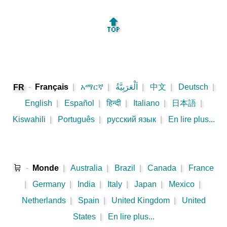
🔝
-
Français
|
አማርኛ
|
اَلْعَرَبِيَّةُ
|
中文
|
Deutsch
|
FR
English
|
Español
|
हिन्दी
|
Italiano
|
日本語
|
Kiswahili
|
Português
|
русский язык
|
En lire plus...
🛒
-
Monde
|
Australia
|
Brazil
|
Canada
|
France
|
Germany
|
India
|
Italy
|
Japan
|
Mexico
|
Netherlands
|
Spain
|
United Kingdom
|
United
States
|
En lire plus...