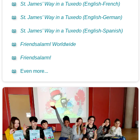
📖
St. James’ Way in a Tuxedo (English-French)
📖
St. James’ Way in a Tuxedo (English-German)
📖
St. James’ Way in a Tuxedo (English-Spanish)
📖
Friendsalarm! Worldwide
📖
Friendsalarm!
📖
Even more...