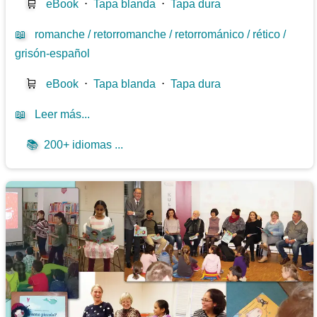
🛒
eBook
⋅
Tapa blanda
⋅
Tapa dura
📖
romanche / retorromanche / retorrománico / rético /
grisón-español
🛒
eBook
⋅
Tapa blanda
⋅
Tapa dura
📖
Leer más...
📚
200+ idiomas ...