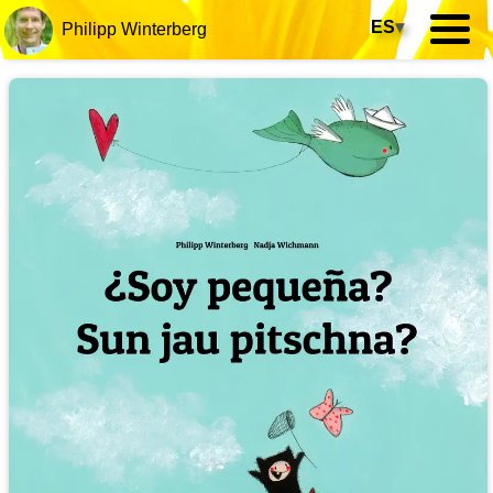
ES
▾
Philipp Winterberg