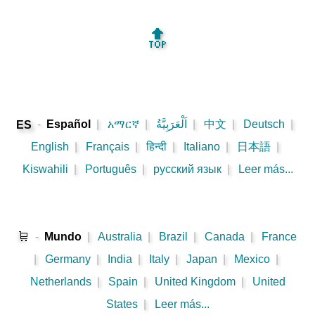
🔝
-
Español
|
አማርኛ
|
اَلْعَرَبِيَّةُ
|
中文
|
Deutsch
|
ES
English
|
Français
|
हिन्दी
|
Italiano
|
日本語
|
Kiswahili
|
Português
|
русский язык
|
Leer más...
🛒
-
Mundo
|
Australia
|
Brazil
|
Canada
|
France
|
Germany
|
India
|
Italy
|
Japan
|
Mexico
|
Netherlands
|
Spain
|
United Kingdom
|
United
States
|
Leer más...