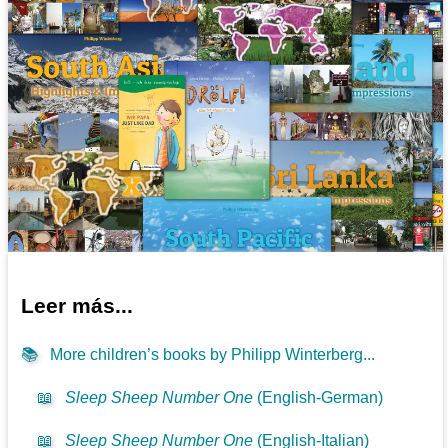
Leer más...
📚
More children’s books by Philipp Winterberg...
📖
Sleep Sheep Number One
(English-German)
📖
Sleep Sheep Number One
(English-Italian)