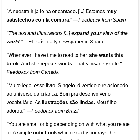
"A nuestra hija le ha encantado. [...] Estamos
muy
satisfechos con la compra
."
—
Feedback from Spain
"The text and illustrations [...]
expand your view of the
world
."
-- El País, daily newspaper in Spain
"Whenever I have time to read to her,
she wants this
book
. And she repeats words. That’s insanely cute."
—
Feedback from Canada
"Muito legal esse livro. Singelo, divertido e relacionado
ao universo da criança. Bom pra desenvolver o
vocabulário. As
ilustrações são lindas
. Meu filho
adorou."
—
Feedback from Brazil
"You are small or big depending on with what you relate
to. A simple
cute book
which exactly portrays this