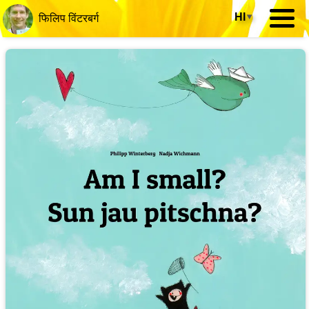
HI
▾
फिलिप विंटरबर्ग