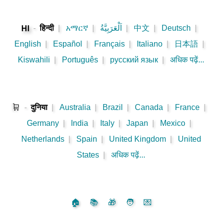
-
हिन्दी
|
አማርኛ
|
اَلْعَرَبِيَّةُ
|
中文
|
Deutsch
|
HI
English
|
Español
|
Français
|
Italiano
|
日本語
|
Kiswahili
|
Português
|
русский язык
|
अधिक पढ़ें...
🛒
-
दुनिया
|
Australia
|
Brazil
|
Canada
|
France
|
Germany
|
India
|
Italy
|
Japan
|
Mexico
|
Netherlands
|
Spain
|
United Kingdom
|
United
States
|
अधिक पढ़ें...
🏠
📚
🎁
🧑
💌