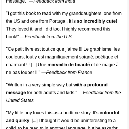
message." —
Feedback from India
"I got this book to read with my granddaughters, one from
the US and one from Portugal. It is
so incredibly cute
!
They loved it, and I did too. I highly recommend this
book!"
—
Feedback from the U.S.
"Ce petit livre est tout ce que j’aime !!! Le graphisme, les
couleurs, tout y est magnifiquement soigné, poétique et
charmant !!! [...] Une
merveille de beauté
et de magie à
ne pas louper !!!"
—
Feedback from France
"Written in a very simple way but
with a profound
message
for both adults and kids."
—
Feedback from the
United States
"My little boy loves this as a bedtime story. It’s
colourful
and quirky
. [...] I thought it would be uninteresting to a
child, to be read to in another language, but he asks for