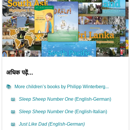
अधिक पढ़ें...
📚
More children’s books by Philipp Winterberg...
📖
Sleep Sheep Number One
(English-German)
📖
Sleep Sheep Number One
(English-Italian)
📖
Just Like Dad (English-German)