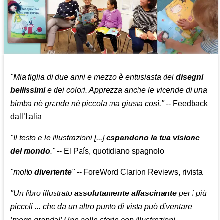
"Mia figlia di due anni e mezzo è entusiasta dei
disegni
bellissimi
e dei colori. Apprezza anche le vicende di una
bimba nè grande nè piccola ma giusta così."
--
Feedback
dall’Italia
"Il testo e le illustrazioni [...]
espandono la tua visione
del mondo
."
-- El País, quotidiano spagnolo
"molto
divertente
"
-- ForeWord Clarion Reviews, rivista
"Un libro illustrato
assolutamente affascinante
per i più
piccoli ... che da un altro punto di vista può diventare
’mega grande!’ Una bella storia con illustrazioni