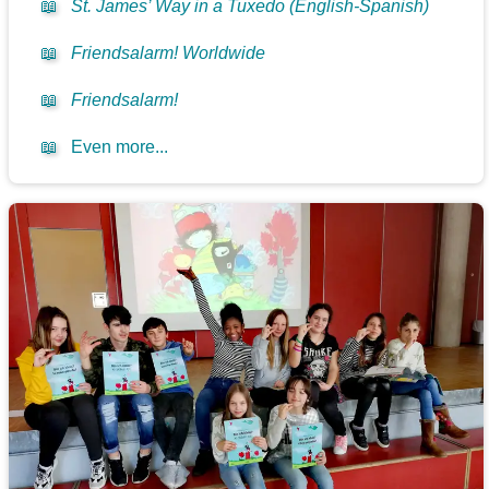
📖
St. James’ Way in a Tuxedo (English-Spanish)
📖
Friendsalarm! Worldwide
📖
Friendsalarm!
📖
Even more...