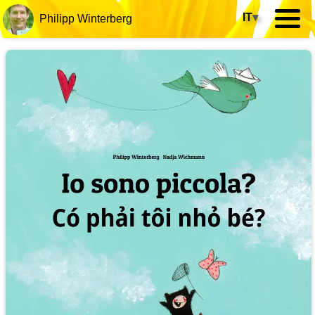
IT
▾
Philipp Winterberg