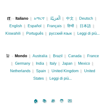
-
Italiano
|
አማርኛ
|
اَلْعَرَبِيَّةُ
|
中文
|
Deutsch
|
IT
English
|
Español
|
Français
|
हिन्दी
|
日本語
|
Kiswahili
|
Português
|
русский язык
|
Leggi di più...
🛒
-
Mondo
|
Australia
|
Brazil
|
Canada
|
France
|
Germany
|
India
|
Italy
|
Japan
|
Mexico
|
Netherlands
|
Spain
|
United Kingdom
|
United
States
|
Leggi di più...
🏠
📚
🎁
🧑
💌