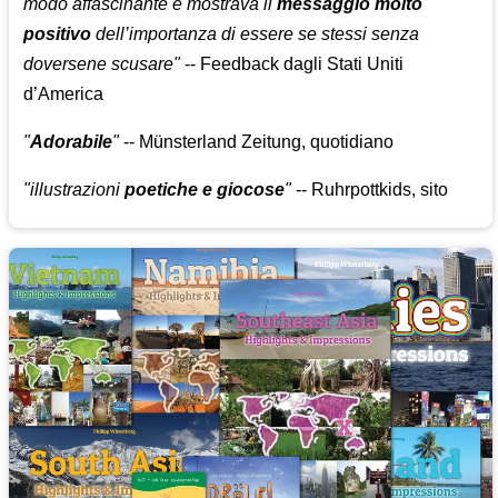
modo affascinante e mostrava il
messaggio molto
positivo
dell’importanza di essere se stessi senza
doversene scusare"
-- Feedback dagli Stati Uniti
d’America
"
Adorabile
"
-- Münsterland Zeitung, quotidiano
"illustrazioni
poetiche e giocose
"
-- Ruhrpottkids, sito