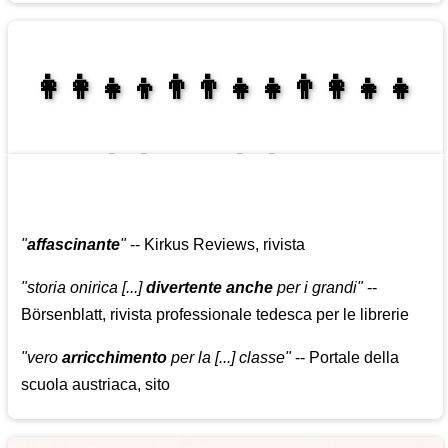
👩‍👩‍👧‍👦👨‍👨‍👧‍👧👨‍👩‍👧‍👧
👩‍👩‍👧‍👧👨‍👩‍👧‍👧
"
affascinante
"
-- Kirkus Reviews, rivista
"storia onirica [...]
divertente anche
per i grandi"
--
Börsenblatt, rivista professionale tedesca per le librerie
"vero
arricchimento
per la [...] classe"
-- Portale della
scuola austriaca, sito