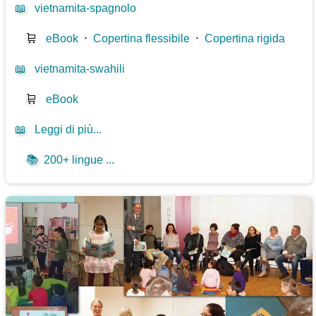
📖
vietnamita-spagnolo
🛒
eBook
⋅
Copertina flessibile
⋅
Copertina rigida
📖
vietnamita-swahili
🛒
eBook
📖
Leggi di più...
📚
200+ lingue ...