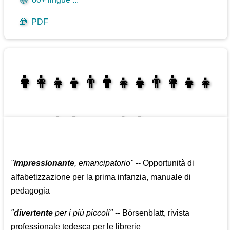
🎁
PDF
👩‍👩‍👧‍👦👨‍👨‍👧‍👧👨‍👩‍👧‍👧
👩‍👩‍👧‍👧👨‍👩‍👧‍👧
"
impressionante
, emancipatorio"
-- Opportunità di
alfabetizzazione per la prima infanzia, manuale di
pedagogia
"
divertente
per i più piccoli"
-- Börsenblatt, rivista
professionale tedesca per le librerie