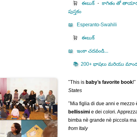
🛒
ఈబుక్
⋅
కాగితం తో తాయార
పుస్తకం
📖
Esperanto-Swahili
🛒
ఈబుక్
📖
ఇంకా చదవండి...
📚
200+ భాషలు మరియు మాండలి
"This is
baby’s favorite book
!
States
"Mia figlia di due anni e mezzo
bellissimi
e dei colori. Apprezz
bimba nè grande nè piccola ma 
from Italy