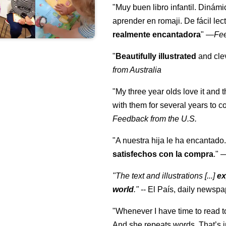
"Muy buen libro infantil. Dinámi
aprender en romaji. De fácil lec
realmente encantadora
"
—
Fe
"
Beautifully illustrated
and clev
from Australia
"My three year olds love it and 
with them for several years to 
Feedback from the U.S.
"A nuestra hija le ha encantado.
satisfechos con la compra
."
"The text and illustrations [...]
ex
world
."
-- El País, daily newspa
"Whenever I have time to read t
And she repeats words. That’s i