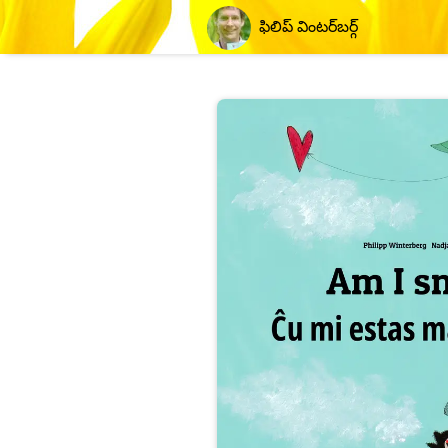
ఫిలిప్ వింటర్‌బర్గ్