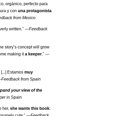
co, orgánico, perfecto para
tura y con
una protagonista
edback from Mexico
erly written."
—
Feedback
the story’s concept will grow
come making it
a keeper
."
—
 [...] Estamos
muy
—
Feedback from Spain
pand your view of the
per in Spain
o her,
she wants this book
.
nsanely cute."
—
Feedback