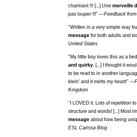
charmant !!! [...] Une
merveille 
pas louper !!!"
—
Feedback from
"Written in a very simple way b
message
for both adults and ki
United States
"My little boy loves this as a bed
and quirky
. [...] I thought it wo
to be read to in another language
klein
’ and it melts my heart!"
—
Kingdom
"I LOVED it. Lots of repetition to
structure and words! [...] Most im
message
about how being uniq
ESL Carissa Blog