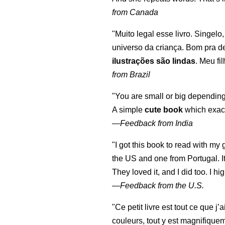
from Canada
"Muito legal esse livro. Singelo
universo da criança. Bom pra d
ilustrações são lindas
. Meu fi
from Brazil
"You are small or big depending
A simple
cute book
which exact
—
Feedback from India
"I got this book to read with m
the US and one from Portugal. I
They loved it, and I did too. I 
—
Feedback from the U.S.
"Ce petit livre est tout ce que j’
couleurs, tout y est magnifique