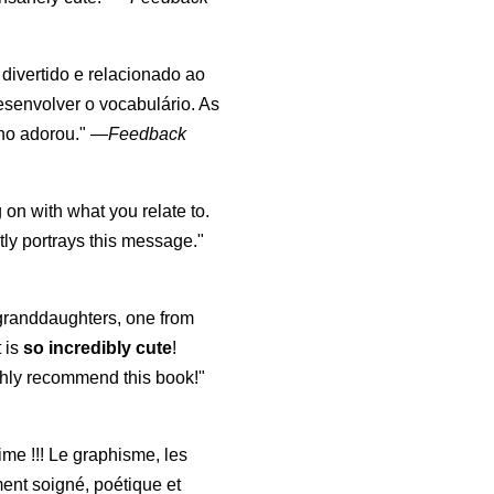
, divertido e relacionado ao
esenvolver o vocabulário. As
lho adorou."
—
Feedback
 on with what you relate to.
ly portrays this message."
y granddaughters, one from
t is
so incredibly cute
!
highly recommend this book!"
aime !!! Le graphisme, les
ment soigné, poétique et