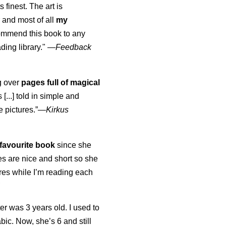
s finest. The art is
 and most of all
my
commend this book to any
ading library."
—
Feedback
ng over
pages full of magical
[...] told in simple and
e pictures.”—
Kirkus
favourite book
since she
s are nice and short so she
tures while I’m reading each
K
er was 3 years old. I used to
abic. Now, she’s 6 and still