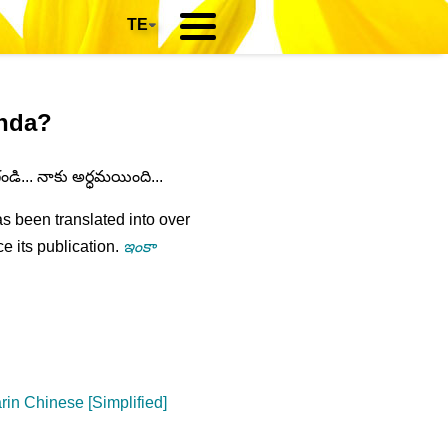
TE
▾
anda?
ండి... నాకు అర్ధమయింది...
s been translated into over
e its publication.
ఇంకా
in Chinese [Simplified]