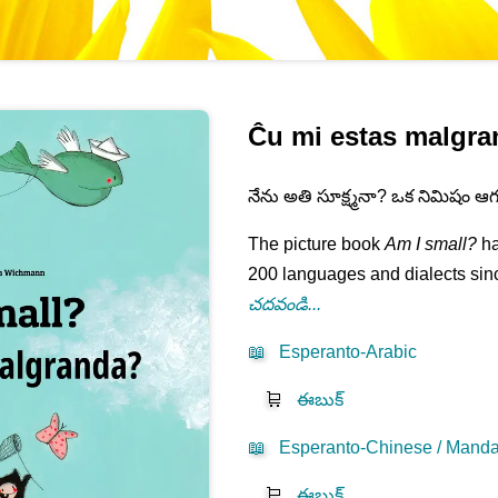
Ĉu mi estas malgr
నేను అతి సూక్ష్మనా? ఒక నిమిషం ఆగ
The picture book
Am I small?
ha
200 languages and dialects sinc
చదవండి...
📖
Esperanto-Arabic
🛒
ఈబుక్
📖
Esperanto-Chinese / Mandar
🛒
ఈబుక్