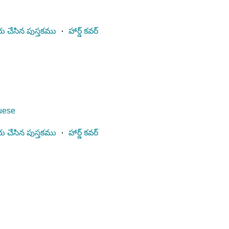
ు చేసిన పుస్తకము
⋅
హార్డ్ కవర్
guese
ు చేసిన పుస్తకము
⋅
హార్డ్ కవర్