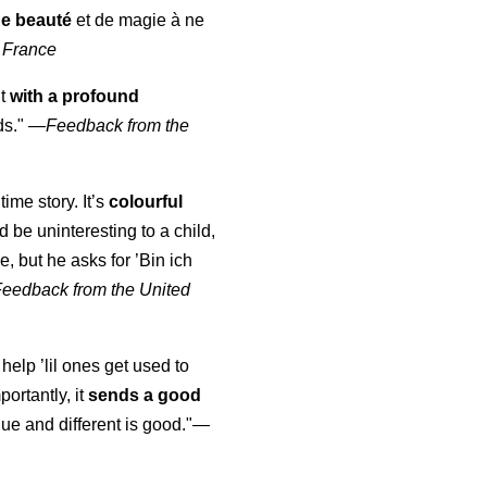
de beauté
et de magie à ne
 France
ut
with a profound
ds."
—
Feedback from the
time story. It’s
colourful
uld be uninteresting to a child,
, but he asks for ’
Bin ich
Feedback from the United
 help ’lil ones get used to
portantly, it
sends a good
ue and different is good."—