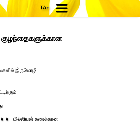
TA
▾
 குழந்தைகளுக்கான
ைகளில் இருமொழி
டிற்கும்
து
‍👧‍👧
மில்லியன் கணக்கான