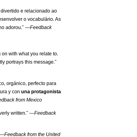
, divertido e relacionado ao
esenvolver o vocabulário. As
lho adorou."
—
Feedback
 on with what you relate to.
ly portrays this message."
co, orgánico, perfecto para
tura y con
una protagonista
edback from Mexico
erly written."
—
Feedback
—
Feedback from the United