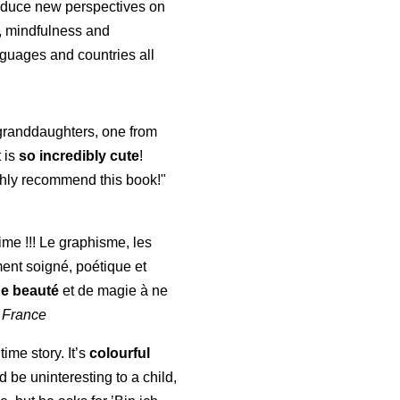
roduce new perspectives on
p, mindfulness and
guages and countries all
y granddaughters, one from
t is
so incredibly cute
!
highly recommend this book!"
aime !!! Le graphisme, les
ment soigné, poétique et
de beauté
et de magie à ne
 France
time story. It’s
colourful
uld be uninteresting to a child,