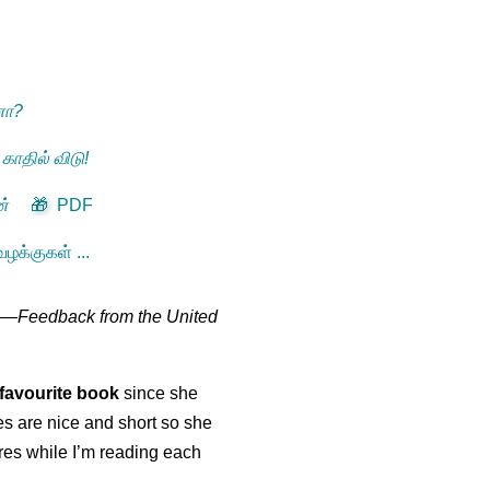
னா?
 காதில் விடு!
ன்
🎁
PDF
ழக்குகள் ...
—
Feedback from the United
favourite book
since she
s are nice and short so she
tures while I’m reading each
K