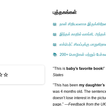
புத்தகங்கள்
📖
நான் சிறியவளாக இருக்கிறே
📖
இந்தக் காதில் வாங்கி, அந்தக்
📖
எக்பெர்ட் சிவப்புக்கு மாறுகிறா
📚
200+ மொழிகள் மற்றும் பேச்சுவ
"This is
baby’s favorite book
!"
⭐⭐
States
"This has been
my daughter’s 
was 4 months old. The sentence
doesn’t lose interest in the pic
page."
—
Feedback from the U