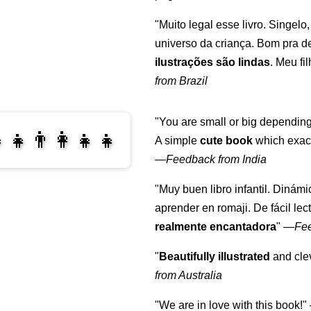
"Muito legal esse livro. Singelo
universo da criança. Bom pra d
ilustrações são lindas
. Meu fi
from Brazil
"You are small or big depending
‍👧👨‍👩‍👧‍👧
A simple
cute book
which exact
—
Feedback from India
‍👩‍👧‍👧
"Muy buen libro infantil. Dinámi
aprender en romaji. De fácil lec
realmente encantadora
"
—
Fe
"
Beautifully illustrated
and clev
from Australia
"We are in love with this book!"