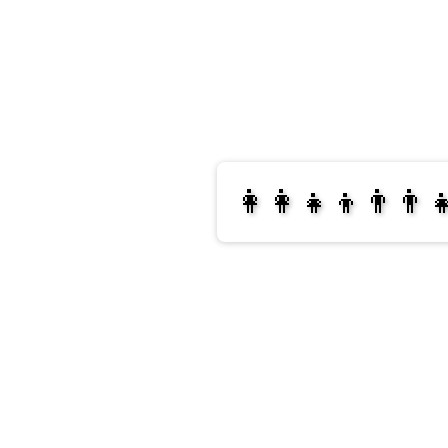
👩‍👩‍👧‍👦👨‍👨‍
👩‍👩‍👧‍👧