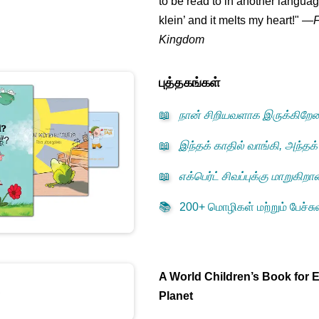
to be read to in another language
klein
’ and it melts my heart!"
—
Kingdom
புத்தகங்கள்
📖
நான் சிறியவளாக இருக்கிறே
📖
இந்தக் காதில் வாங்கி, அந்தக்
📖
எக்பெர்ட் சிவப்புக்கு மாறுகிறா
📚
200+ மொழிகள் மற்றும் பேச்சுவ
A World Children’s Book for 
Planet