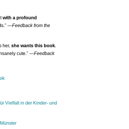
ut
with a profound
ds."
—
Feedback from the
o her,
she wants this book
.
nsanely cute."
—
Feedback
ook
ür Vielfalt in der Kinder- und
 Münster