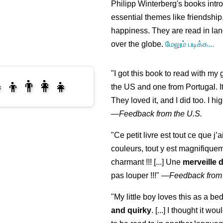
Philipp Winterberg's books int
essential themes like friendshi
happiness. They are read in lan
over the globe.
மேலும் படிக்க...
"I got this book to read with m
‍👦👨‍👩‍👧
the US and one from Portugal. I
They loved it, and I did too. I 
—
Feedback from the U.S.
‍👩‍👧‍👧
"Ce petit livre est tout ce que j’
couleurs, tout y est magnifique
charmant !!! [...] Une
merveille 
pas louper !!!"
—
Feedback from
"My little boy loves this as a bed
and quirky
. [...] I thought it wo