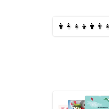
👩‍👩‍👧‍👦👨‍👨‍
👩‍👧‍👦👨‍