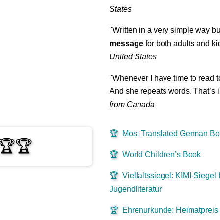
States
"Written in a very simple way b
message
for both adults and ki
United States
"Whenever I have time to read t
And she repeats words. That’s i
from Canada
🏆
Most Translated German B
🏆🏆
🏆
World Children’s Book
🏆
Vielfaltssiegel: KIMI-Siegel f
Jugendliteratur
🏆
Ehrenurkunde: Heimatpreis