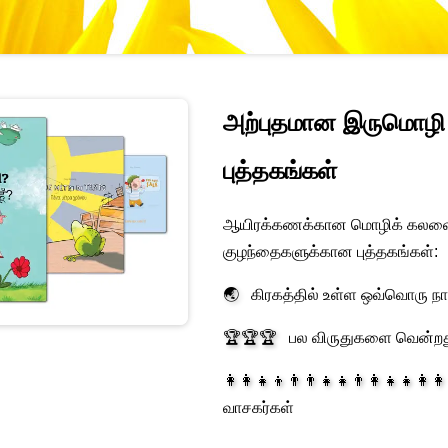
அற்புதமான இருமொழி
புத்தகங்கள்
ஆயிரக்கணக்கான மொழிக் கலவ
குழந்தைகளுக்கான புத்தகங்கள்:
🌏
கிரகத்தில் உள்ள ஒவ்வொரு நாட்
🏆🏆🏆
பல விருதுகளை வென்ற
👩‍👩‍👧‍👦👨‍👨‍👧‍👧👨‍👩‍👧‍👧👩‍👩
வாசகர்கள்