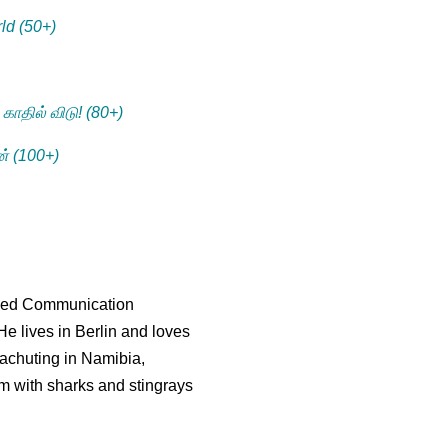
ld (50+)
 காதில் விடு! (80+)
ான் (100+)
died Communication
e lives in Berlin and loves
rachuting in Namibia,
m with sharks and stingrays