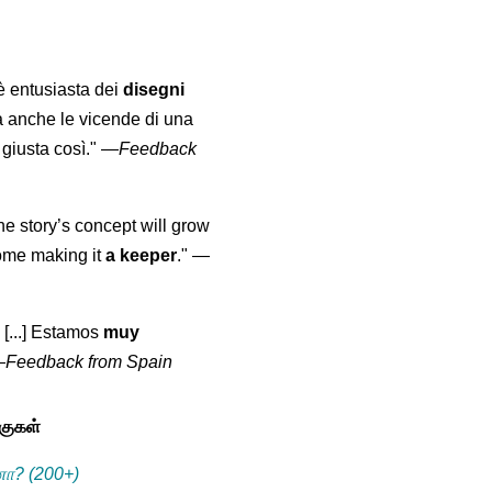
 è entusiasta dei
disegni
a anche le vicende di una
giusta così."
—
Feedback
the story’s concept will grow
come making it
a keeper
."
—
 [...] Estamos
muy
—
Feedback from Spain
்குகள்
னா? (200+)