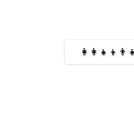
👩‍👩‍👧‍👦👨‍
👩‍👩‍👧‍👧