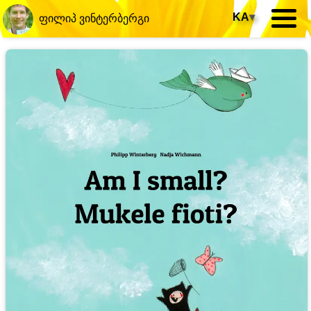
KA
▾
ფილიპ ვინტერბერგი