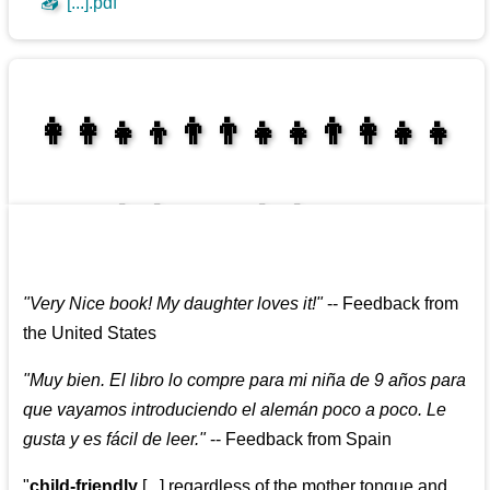
📥
[...].pdf
👩‍👩‍👧‍👦👨‍👨‍👧‍👧👨‍👩‍👧‍👧
👩‍👩‍👧‍👧👨‍👩‍👧‍👧
"
Very Nice book! My daughter loves it!
"
--
Feedback from
the United States
"
Muy bien. El libro lo compre para mi niña de 9 años para
que vayamos introduciendo el alemán poco a poco. Le
gusta y es fácil de leer.
"
--
Feedback from Spain
"
child-friendly
[...] regardless of the mother tongue and