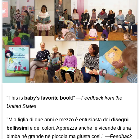
"This is
baby’s favorite book
!" —
Feedback from the
United States
"Mia figlia di due anni e mezzo è entusiasta dei
disegni
bellissimi
e dei colori. Apprezza anche le vicende di una
bimba nè grande nè piccola ma giusta così."
—
Feedback