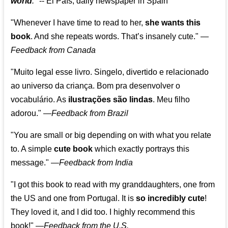
world
."
-- El País, daily newspaper in Spain
"Whenever I have time to read to her,
she wants this
book
. And she repeats words. That’s insanely cute."
—
Feedback from Canada
"Muito legal esse livro. Singelo, divertido e relacionado
ao universo da criança. Bom pra desenvolver o
vocabulário. As
ilustrações são lindas
. Meu filho
adorou."
—
Feedback from Brazil
"You are small or big depending on with what you relate
to. A simple
cute book
which exactly portrays this
message." —
Feedback from India
"I got this book to read with my granddaughters, one from
the US and one from Portugal. It is
so incredibly cute
!
They loved it, and I did too. I highly recommend this
book!"
—
Feedback from the U.S.