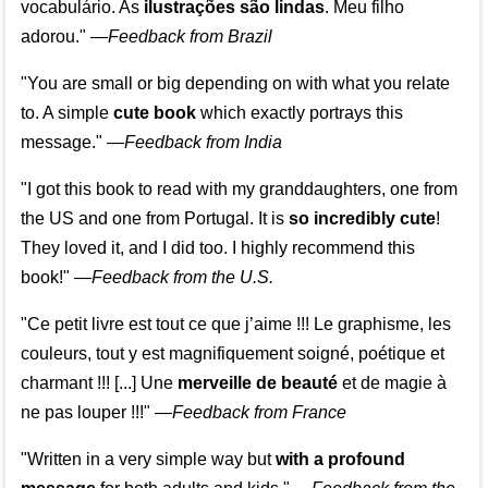
vocabulário. As
ilustrações são lindas
. Meu filho
adorou."
—
Feedback from Brazil
"You are small or big depending on with what you relate
to. A simple
cute book
which exactly portrays this
message." —
Feedback from India
"I got this book to read with my granddaughters, one from
the US and one from Portugal. It is
so incredibly cute
!
They loved it, and I did too. I highly recommend this
book!"
—
Feedback from the U.S.
"Ce petit livre est tout ce que j’aime !!! Le graphisme, les
couleurs, tout y est magnifiquement soigné, poétique et
charmant !!! [...] Une
merveille de beauté
et de magie à
ne pas louper !!!"
—
Feedback from France
"Written in a very simple way but
with a profound