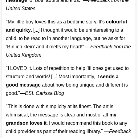
message
for both adults and kids."
—
Feedback from the
United States
"My little boy loves this as a bedtime story. It’s
colourful
and quirky
. [...] I thought it would be uninteresting to a
child, to be read to in another language, but he asks for
’
Bin ich klein
’ and it melts my heart!"
—
Feedback from the
United Kingdom
"I LOVED it. Lots of repetition to help ’lil ones get used to
structure and words! [...] Most importantly, it
sends a
good message
about how being unique and different is
good."—
ESL Carissa Blog
"This is done with simplicity at its finest. The art is
whimsical, the message is clear and most of all
my
grandson loves it
. I would recommend this book to any
child provider as part of their reading library."
—
Feedback