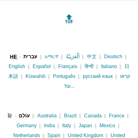
🔝
|
Deutsch
|
中文
|
اَلْعَرَبِيَّةُ
|
አማርኛ
|
עִבְרִית
-
HE
English
|
Español
|
Français
|
हिन्दी
|
Italiano
|
日
קראו
|
русский язык
|
Português
|
Kiswahili
|
本語
עוד...
|
France
|
Canada
|
Brazil
|
Australia
|
עוֹלָם
-
🛒
Germany
|
India
|
Italy
|
Japan
|
Mexico
|
Netherlands
|
Spain
|
United Kingdom
|
United