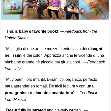
"This is
baby’s favorite book
!" —
Feedback from the
United States
"Mia figlia di due anni e mezzo è entusiasta dei
disegni
bellissimi
e dei colori. Apprezza anche le vicende di una
bimba nè grande nè piccola ma giusta così."
—
Feedback
from Italy
"Muy buen libro infantil. Dinámico, orgánico, perfecto
para aprender en romaji. De fácil lectura y con
una
protagonista realmente encantadora
"
—
Feedback
from Mexico
"
Beautifully illustrated
and cleverly written."
—