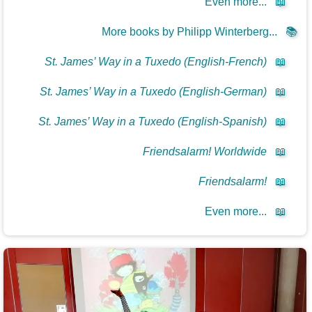
Even more...
📖
More books by Philipp Winterberg...
📚
St. James’ Way in a Tuxedo (English-French)
📖
St. James’ Way in a Tuxedo (English-German)
📖
St. James’ Way in a Tuxedo (English-Spanish)
📖
Friendsalarm! Worldwide
📖
Friendsalarm!
📖
Even more...
📖