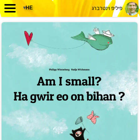
▾
HE
פיליפ וינטרברג