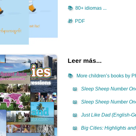
📚
80+ idiomas ...
🎁
PDF
Leer más...
📚
More children’s books by Ph
📖
Sleep Sheep Number On
📖
Sleep Sheep Number On
📖
Just Like Dad (English-
📖
Big Cities: Highlights an