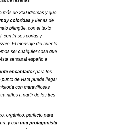
ana de reseñas
do a más de 200 idiomas y que
 muy coloridas
y llenas de
mato bilingüe, con el texto
, con frases cortas y
dizaje. El mensaje del cuento
demos ser cualquier cosa que
evista semanal española
mente encantador
para los
 punto de vista puede llegar
historia con maravillosas
a niños a partir de los tres
co, orgánico, perfecto para
tura y con
una protagonista