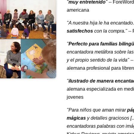
"
muy entretenido
"
-- ForeWord
americana
"A nuestra hija le ha encantado.
satisfechos
con la compra."
--
"
Perfecto para familias biling
encantadora metáfora sobre la
y el propio sentido de la vida"
--
alemana profesional para libre
"
ilustrado de manera encant
alemana especializada en medio
jovenes
"Para niños que aman mirar
pá
mágicas
y detalles graciosos [.
encantadoras palabras con imág