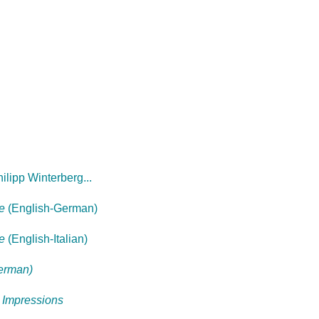
ilipp Winterberg...
e
(English-German)
e
(English-Italian)
German)
d Impressions