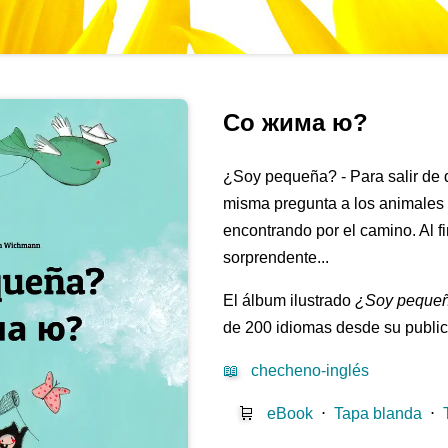
Со жима ю?
¿Soy pequeña? - Para salir de 
misma pregunta a los animales 
encontrando por el camino. Al f
sorprendente...
El álbum ilustrado
¿Soy peque
de 200 idiomas desde su publi
📖
checheno-inglés
🛒
eBook
⋅
Tapa blanda
⋅