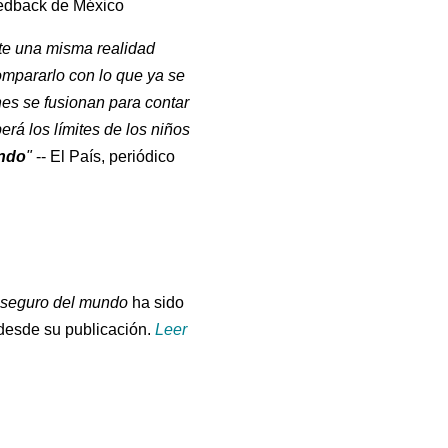
dback de México
nte una misma realidad
ompararlo con lo que ya se
ones se fusionan para contar
rá los límites de los niños
undo
"
-- El País, periódico
 seguro del mundo
ha sido
desde su publicación.
Leer