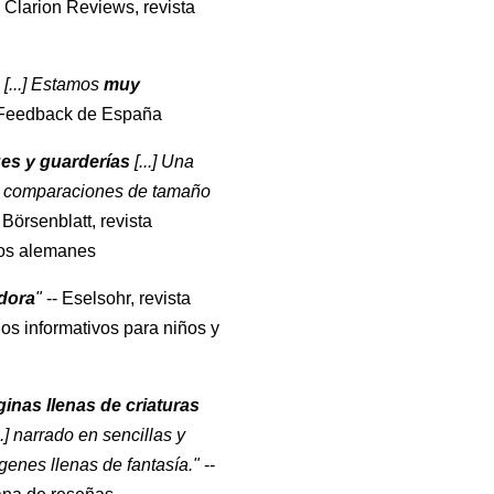
 Clarion Reviews, revista
 [...] Estamos
muy
 Feedback de España
ües y guarderías
[...] Una
s comparaciones de tamaño
 Börsenblatt, revista
ros alemanes
adora
"
-- Eselsohr, revista
s informativos para niños y
ginas llenas de criaturas
..] narrado en sencillas y
enes llenas de fantasía."
--