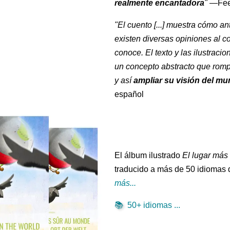
realmente encantadora
"
—Fee
"El cuento [...] muestra cómo a
existen diversas opiniones al c
conoce. El texto y las ilustraci
un concepto abstracto que rompe
y así
ampliar su visión del m
español
El álbum ilustrado
El lugar más
traducido a más de 50 idiomas 
más...
📚
50+ idiomas ...