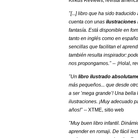
Kirkus Reviews, revista americ
"[...] libro que ha sido traduci
cuenta con unas
ilustraciones
fantasía. Está disponible en for
tanto en inglés como en español
sencillas que facilitan el apren
también resulta inspirador: po
nos propongamos."
-- ¡Hola!, r
"Un
libro ilustrado absoluta
más pequeños... que desde otro
a ser ’mega grande’! Una bella 
ilustraciones. ¡Muy adecuado par
años!"
-- XTME, sitio web
"Muy buen libro infantil. Dinámi
aprender en romaji. De fácil lec