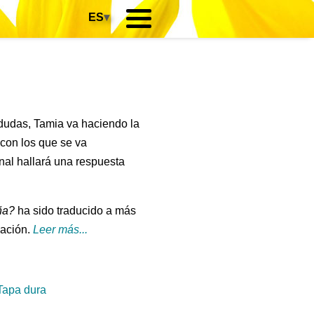
ES
▾
dudas, Tamia va haciendo la
con los que se va
inal hallará una respuesta
ña?
ha sido traducido a más
cación.
Leer más...
Tapa dura