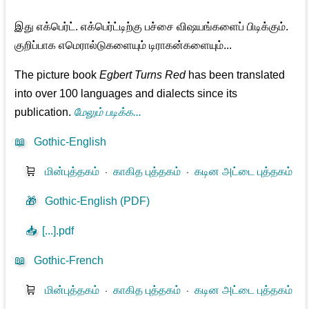
இது எக்பெர்ட். எக்பெர்ட்டிற்கு பச்சை விஷயங்களைப் பிடிக்கும்.
குறிப்பாக எமெரால்டுகளையும் டிராகன்களையும்...
The picture book
Egbert Turns Red
has been translated
into over 100 languages and dialects since its
publication.
மேலும் படிக்க...
📖
Gothic-English
🛒
மின்புத்தகம்
⋅
காகித புத்தகம்
⋅
கடின அட்டை புத்தகம்
🎁
Gothic-English (PDF)
📥
[...].pdf
📖
Gothic-French
🛒
மின்புத்தகம்
⋅
காகித புத்தகம்
⋅
கடின அட்டை புத்தகம்