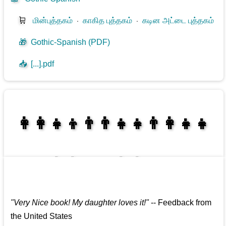
🛒
மின்புத்தகம்
⋅
காகித புத்தகம்
⋅
கடின அட்டை புத்தகம்
🎁
Gothic-Spanish (PDF)
📥
[...].pdf
👩‍👩‍👧‍👦👨‍👨‍👧‍👧👨‍👩‍👧‍👧
👩‍👩‍👧‍👧👨‍👩‍👧‍👧
"
Very Nice book! My daughter loves it!
"
--
Feedback from
the United States