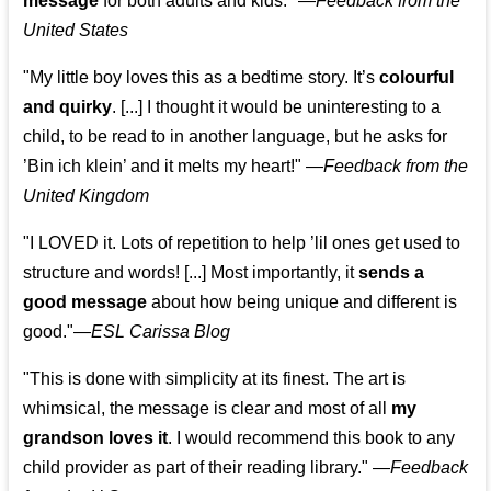
message
for both adults and kids."
—
Feedback from the
United States
"My little boy loves this as a bedtime story. It’s
colourful
and quirky
. [...] I thought it would be uninteresting to a
child, to be read to in another language, but he asks for
’
Bin ich klein
’ and it melts my heart!"
—
Feedback from the
United Kingdom
"I LOVED it. Lots of repetition to help ’lil ones get used to
structure and words! [...] Most importantly, it
sends a
good message
about how being unique and different is
good."—
ESL Carissa Blog
"This is done with simplicity at its finest. The art is
whimsical, the message is clear and most of all
my
grandson loves it
. I would recommend this book to any
child provider as part of their reading library."
—
Feedback