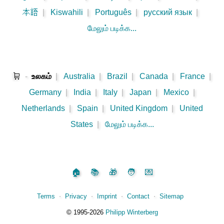
本語
|
Kiswahili
|
Português
|
русский язык
|
மேலும் படிக்க...
🛒
-
உலகம்
|
Australia
|
Brazil
|
Canada
|
France
|
Germany
|
India
|
Italy
|
Japan
|
Mexico
|
Netherlands
|
Spain
|
United Kingdom
|
United
States
|
மேலும் படிக்க...
🏠
📚
🎁
🧑
💌
Terms
⋅
Privacy
⋅
Imprint
⋅
Contact
⋅
Sitemap
©️
1995‑2026
Philipp Winterberg