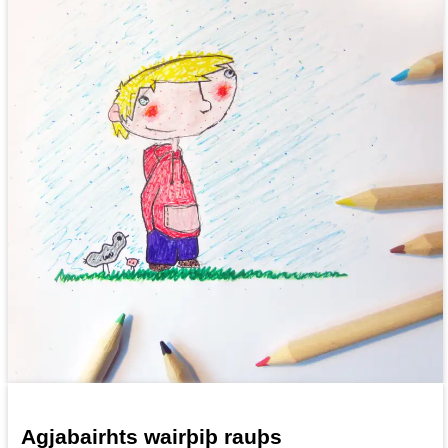
Agjabairhts wairþiþ rauþs