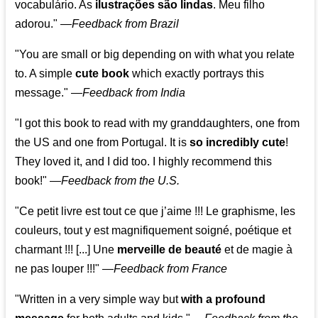
vocabulário. As
ilustrações são lindas
. Meu filho
adorou."
—
Feedback from Brazil
"You are small or big depending on with what you relate
to. A simple
cute book
which exactly portrays this
message." —
Feedback from India
"I got this book to read with my granddaughters, one from
the US and one from Portugal. It is
so incredibly cute
!
They loved it, and I did too. I highly recommend this
book!"
—
Feedback from the U.S.
"Ce petit livre est tout ce que j’aime !!! Le graphisme, les
couleurs, tout y est magnifiquement soigné, poétique et
charmant !!! [...] Une
merveille de beauté
et de magie à
ne pas louper !!!"
—
Feedback from France
"Written in a very simple way but
with a profound