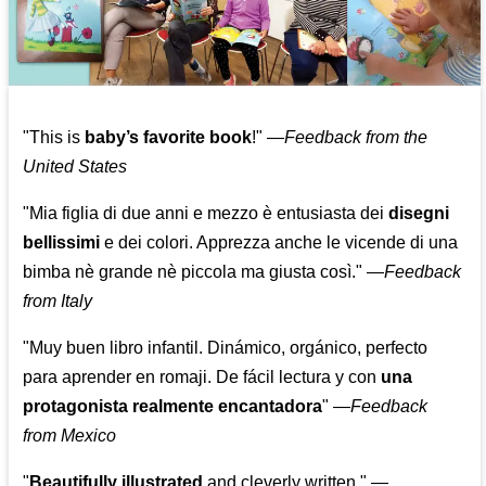
"This is
baby’s favorite book
!" —
Feedback from the
United States
"Mia figlia di due anni e mezzo è entusiasta dei
disegni
bellissimi
e dei colori. Apprezza anche le vicende di una
bimba nè grande nè piccola ma giusta così."
—
Feedback
from Italy
"Muy buen libro infantil. Dinámico, orgánico, perfecto
para aprender en romaji. De fácil lectura y con
una
protagonista realmente encantadora
"
—
Feedback
from Mexico
"
Beautifully illustrated
and cleverly written."
—