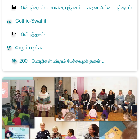
🛒
மின்புத்தகம்
⋅
காகித புத்தகம்
⋅
கடின அட்டை புத்தகம்
📖
Gothic-Swahili
🛒
மின்புத்தகம்
📖
மேலும் படிக்க...
📚
200+ மொழிகள் மற்றும் பேச்சுவழக்குகள் ...