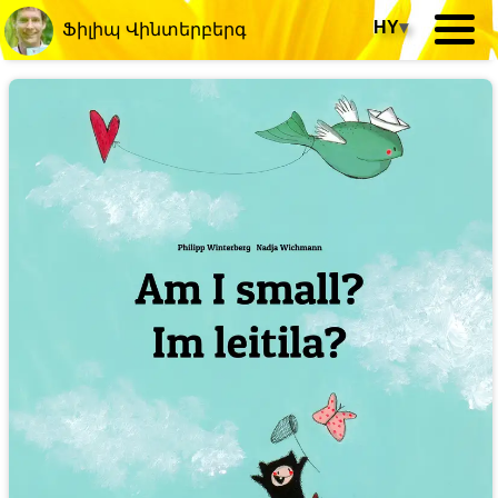
HY
▾
Ֆիլիպ Վինտերբերգ