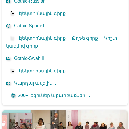
📖
Gothic-Russian
🛒
էլեկտրոնային գիրք
📖
Gothic-Spanish
🛒
էլեկտրոնային գիրք
⋅
Թղթե գիրք
⋅
Կոշտ
կազմով գիրք
📖
Gothic-Swahili
🛒
էլեկտրոնային գիրք
📖
Կարդալ ավելին...
📚
200+ լեզուներ և բարբառներ ...