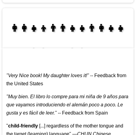
👩‍👩‍👧‍👦👨‍👨‍👧‍👧👨‍👩‍👧‍👧
👩‍👩‍👧‍👧👨‍👩‍👧‍👧
"
Very Nice book! My daughter loves it!
"
--
Feedback from
the United States
"
Muy bien. El libro lo compre para mi niña de 9 años para
que vayamos introduciendo el alemán poco a poco. Le
gusta y es fácil de leer.
"
--
Feedback from Spain
"
child-friendly
[...] regardless of the mother tongue and
the target (learning) language
"
—CHUN Chinese