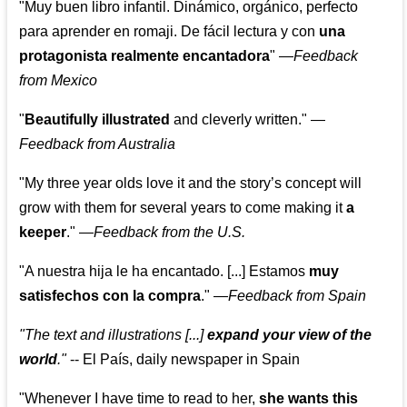
"Muy buen libro infantil. Dinámico, orgánico, perfecto
para aprender en romaji. De fácil lectura y con
una
protagonista realmente encantadora
"
—
Feedback
from Mexico
"
Beautifully illustrated
and cleverly written."
—
Feedback from Australia
"My three year olds love it and the story’s concept will
grow with them for several years to come making it
a
keeper
."
—
Feedback from the U.S.
"A nuestra hija le ha encantado. [...] Estamos
muy
satisfechos con la compra
."
—
Feedback from Spain
"The text and illustrations [...]
expand your view of the
world
."
-- El País, daily newspaper in Spain
"Whenever I have time to read to her,
she wants this