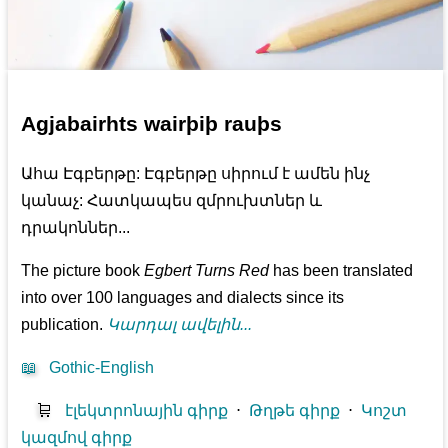
Agjabairhts wairþiþ rauþs
Ահա Էգբերթը: Էգբերթը սիրում է ամեն ինչ
կանաչ: Հատկապես զմրուխտներ և
դրակոններ...
The picture book
Egbert Turns Red
has been translated
into over 100 languages and dialects since its
publication.
Կարդալ ավելին...
📖
Gothic-English
🛒
էլեկտրոնային գիրք
⋅
Թղթե գիրք
⋅
Կոշտ
կազմով գիրք