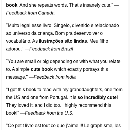
book
. And she repeats words. That’s insanely cute."
—
Feedback from Canada
"Muito legal esse livro. Singelo, divertido e relacionado
ao universo da criança. Bom pra desenvolver o
vocabulário. As
ilustrações são lindas
. Meu filho
adorou."
—
Feedback from Brazil
"You are small or big depending on with what you relate
to. A simple
cute book
which exactly portrays this
message." —
Feedback from India
"I got this book to read with my granddaughters, one from
the US and one from Portugal. It is
so incredibly cute
!
They loved it, and I did too. I highly recommend this
book!"
—
Feedback from the U.S.
"Ce petit livre est tout ce que j’aime !!! Le graphisme, les