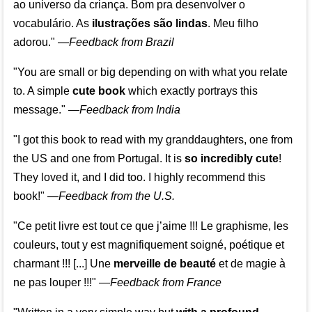
ao universo da criança. Bom pra desenvolver o
vocabulário. As
ilustrações são lindas
. Meu filho
adorou."
—
Feedback from Brazil
"You are small or big depending on with what you relate
to. A simple
cute book
which exactly portrays this
message." —
Feedback from India
"I got this book to read with my granddaughters, one from
the US and one from Portugal. It is
so incredibly cute
!
They loved it, and I did too. I highly recommend this
book!"
—
Feedback from the U.S.
"Ce petit livre est tout ce que j’aime !!! Le graphisme, les
couleurs, tout y est magnifiquement soigné, poétique et
charmant !!! [...] Une
merveille de beauté
et de magie à
ne pas louper !!!"
—
Feedback from France