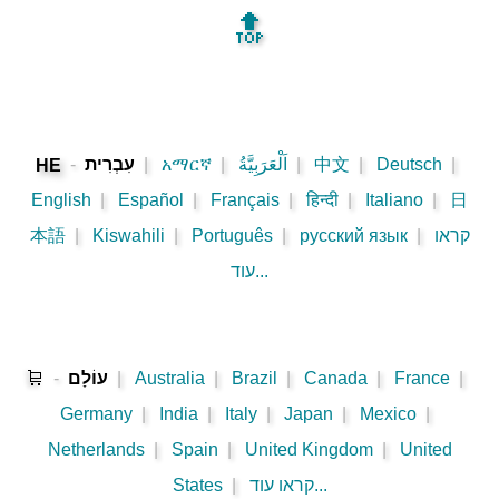
🔝
|
Deutsch
|
中文
|
اَلْعَرَبِيَّةُ
|
አማርኛ
|
עִבְרִית
-
HE
English
|
Español
|
Français
|
हिन्दी
|
Italiano
|
日
קראו
|
русский язык
|
Português
|
Kiswahili
|
本語
עוד...
|
France
|
Canada
|
Brazil
|
Australia
|
עוֹלָם
-
🛒
Germany
|
India
|
Italy
|
Japan
|
Mexico
|
Netherlands
|
Spain
|
United Kingdom
|
United
קראו עוד...
|
States