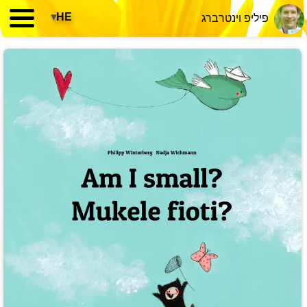
▾
HE
פיליפ וינטרברג