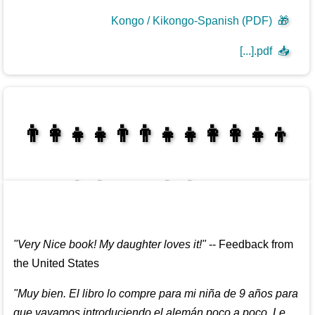
Kongo / Kikongo-Spanish (PDF)
🎁
[...].pdf
📥
👩‍👩‍👧‍👦👨‍👨‍👧‍👧👨‍👩‍👧‍👧
👩‍👩‍👧‍👧👨‍👩‍👧‍👧
"
Very Nice book! My daughter loves it!
"
--
Feedback from
the United States
"
Muy bien. El libro lo compre para mi niña de 9 años para
que vayamos introduciendo el alemán poco a poco. Le