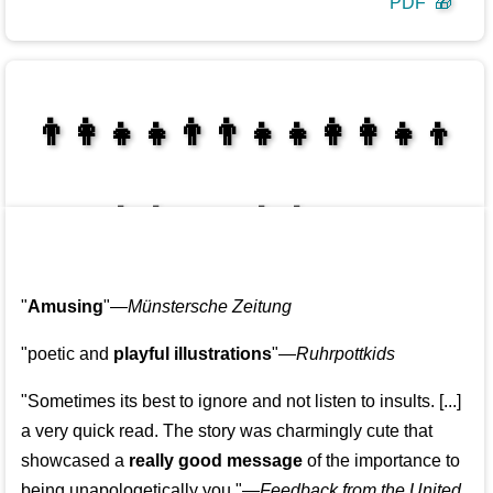
PDF
🎁
👩‍👩‍👧‍👦👨‍👨‍👧‍👧👨‍👩‍👧‍👧
👩‍👩‍👧‍👧👨‍👩‍👧‍👧
"
Amusing
"—
Münstersche Zeitung
"poetic and
playful illustrations
"—
Ruhrpottkids
"Sometimes its best to ignore and not listen to insults. [...]
a very quick read. The story was charmingly cute that
showcased a
really good message
of the importance to
being unapologetically you."—
Feedback from the United