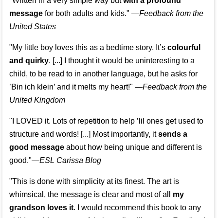
"Written in a very simple way but
with a profound
message
for both adults and kids."
—
Feedback from the
United States
"My little boy loves this as a bedtime story. It’s
colourful
and quirky
. [...] I thought it would be uninteresting to a
child, to be read to in another language, but he asks for
’
Bin ich klein
’ and it melts my heart!"
—
Feedback from the
United Kingdom
"I LOVED it. Lots of repetition to help ’lil ones get used to
structure and words! [...] Most importantly, it
sends a
good message
about how being unique and different is
good."—
ESL Carissa Blog
"This is done with simplicity at its finest. The art is
whimsical, the message is clear and most of all
my
grandson loves it
. I would recommend this book to any