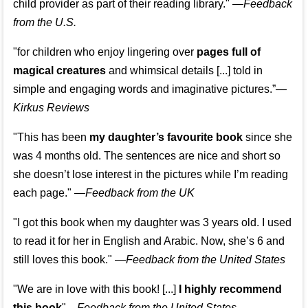
child provider as part of their reading library."
—
Feedback
from the U.S.
"for children who enjoy lingering over
pages full of
magical creatures
and whimsical details [...] told in
simple and engaging words and imaginative pictures.”—
Kirkus Reviews
"This has been
my daughter’s favourite book
since she
was 4 months old. The sentences are nice and short so
she doesn’t lose interest in the pictures while I’m reading
each page." —
Feedback from the UK
"I got this book when my daughter was 3 years old. I used
to read it for her in English and Arabic. Now, she’s 6 and
still loves this book."
—
Feedback from the United States
"We are in love with this book! [...]
I highly recommend
this book
"—
Feedback from the United States