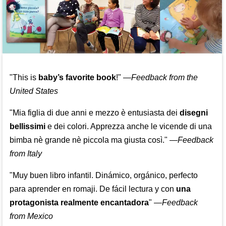
"This is
baby’s favorite book
!" —
Feedback from the
United States
"Mia figlia di due anni e mezzo è entusiasta dei
disegni
bellissimi
e dei colori. Apprezza anche le vicende di una
bimba nè grande nè piccola ma giusta così."
—
Feedback
from Italy
"Muy buen libro infantil. Dinámico, orgánico, perfecto
para aprender en romaji. De fácil lectura y con
una
protagonista realmente encantadora
"
—
Feedback
from Mexico