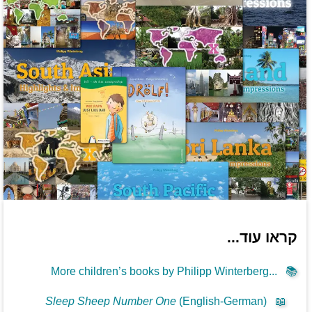
קראו עוד...
More children’s books by Philipp Winterberg...
📚
Sleep Sheep Number One
(English-German)
📖